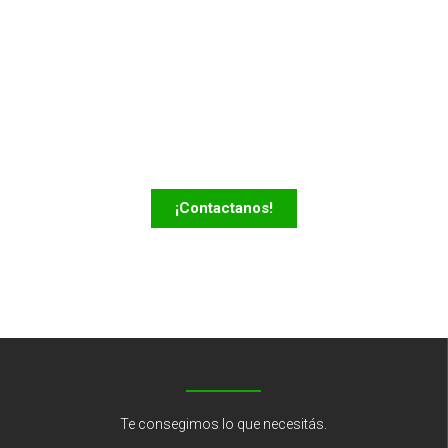
¿Alguna consulta?
No dude en contactarnos para más información sobre
nuestros productos o servicios.
¡Contactanos!
Te consegimos lo que necesitás.