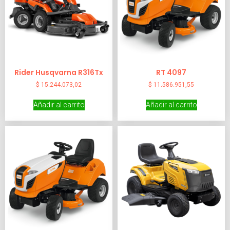
Rider Husqvarna R316Tx
RT 4097
$
15.244.073,02
$
11.586.951,55
Añadir al carrito
Añadir al carrito