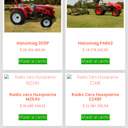
Hanomag 300P
Hanomag PARK2
$
26.426.400,00
$
18.278.260,00
Añadir al carrito
Añadir al carrito
Radio cero Husqvarna
Radio Cero Husqvarna
MZ54S
Z248F
$
36.685.544,92
$
22.981.295,94
Añadir al carrito
Añadir al carrito