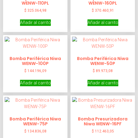
WENW-110PL
WENW-160PL
$
325.064,98
$
370.460,91
Añadir al carrito
Añadir al carrito
Bomba Periférica Niwa
Bomba Periférica Niwa
WENW-100P
WENW-50P
$
144.196,09
$
89.973,08
Añadir al carrito
Añadir al carrito
Bomba Periférica Niwa
Bomba Presurizadora
WENW-75P
Niwa WENW-16PF
$
134.836,08
$
112.463,05