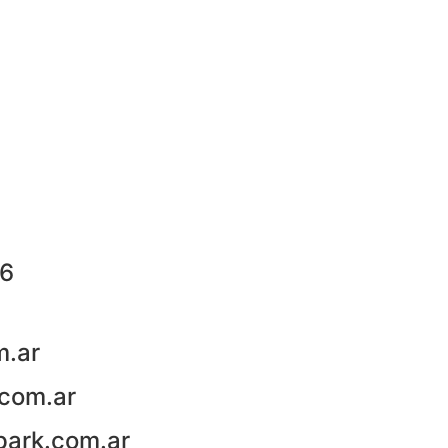
76
m.ar
com.ar
park.com.ar