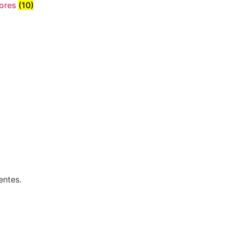
tores
(10)
entes.