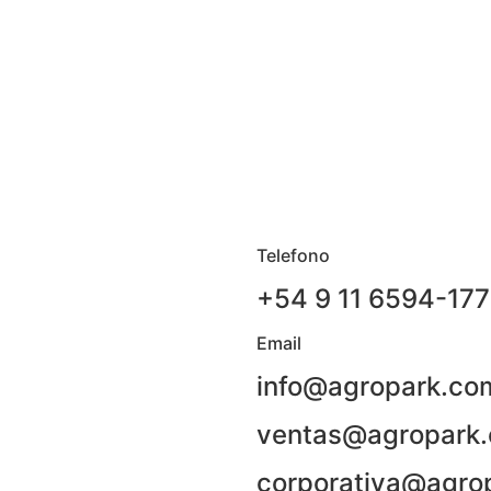
Telefono
+54 9 11 6594-17
Email
info@agropark.co
ventas@agropark.
corporativa@agro