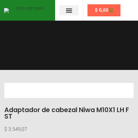
$
0,00
Se un partner
Adaptador de cabezal Niwa M10X1 LH F
ST
$
3.549,07