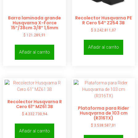
Barra laminada grande
Recolector Husqvarna PE
Husqvarna X-Force
R Cero 54″ Z254 3B
15″/38cm 3/8″ 1,5mm
$
3.242.811,07
$
121.289,91
Añadir al carrito
Añadir al carrito
Recolector Husqvarna R
Cero 61″ MZ61 3B
Plataforma para Rider
Husqvarna de 103 cm
$
4.332.730,94
(R316TX)
$
3.538.587,01
Añadir al carrito