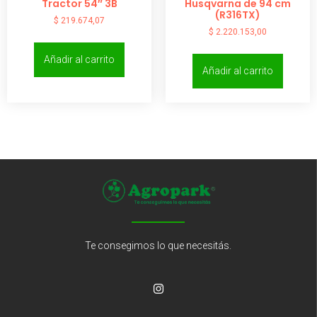
Tractor 54″ 3B
Husqvarna de 94 cm
(R316TX)
$
219.674,07
$
2.220.153,00
Añadir al carrito
Añadir al carrito
Te consegimos lo que necesitás.