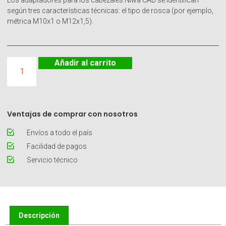
Los adaptadores para los cabezales Niwa CAB se identifican
según tres características técnicas: el tipo de rosca (por ejemplo,
métrica M10x1 o M12x1,5).
Añadir al carrito
Ventajas de comprar con nosotros
Envíos a todo el país
Facilidad de pagos
Servicio técnico
Descripción