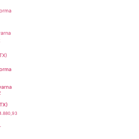
forma
varna
2
TX)
4.880,93
r