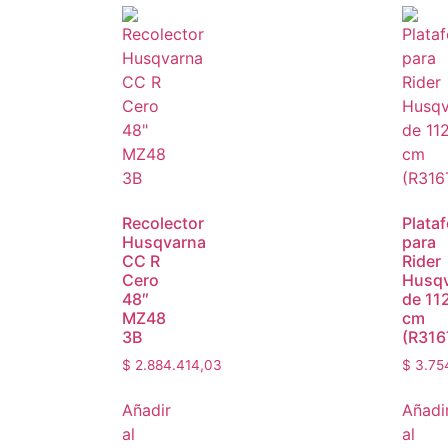
Recolector
Plata
Husqvarna
para
CC R
Rider
Cero
Husq
48″
de 11
MZ48
cm
3B
(R316
$
2.884.414,03
$
3.75
Añadir
Añadi
al
al