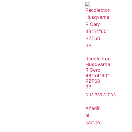
Recolector
Husqvarna
R Cero
48″54″60″
PZT60
3B
$
13.785.317,03
Añadir
al
carrito