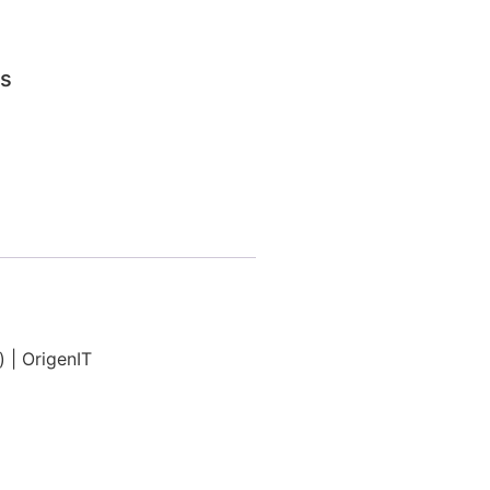
os
 | OrigenIT