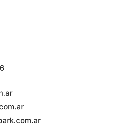
76
m.ar
com.ar
park.com.ar