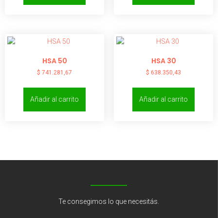
HSA 50
HSA 30
$
741.281,67
$
638.350,43
Añadir al carrito
Añadir al carrito
Te consegimos lo que necesitás.