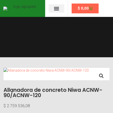
$
0,00
Se un partner
Allanadora de concreto Niwa ACNW-
90/ACNW-120
$
2.759.536,08