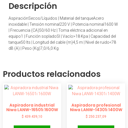
Descripción
AspiraciónSecos/Líquidos | Material del tanqueAcero
inoxidable | Tensión nominal220 V | Potencia nominal1600 W
| Frecuencia (CA)50/60 Hz | Toma eléctrica adicional en
equipo1 | Función sopladoSI | Vacío>18 Kpa | Capacidad del
tanque50 lts | Longitud del cable (m)4,5 m | Nivel de ruido<78
dB (A) | Peso (Kg)7,0/6,0 Kg
Productos relacionados
Aspiradora industrial
Aspiradora profesional
Niwa LANW-16501i 1600W
Niwa LANW-14301i 1400W
$
439.439,10
$
250.237,09