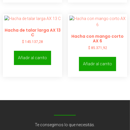
Hacha de talar larga AX 13
C
Hacha con mango corto
AX 6
$
145.137,28
$
85.371,92
Añadir al carrito
Añadir al carrito
Te consegimos lo que necesitás.