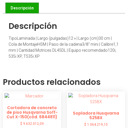
Descripción
Descripción
TipoLaminada | Largo (pulgadas)12 » | Largo (cm)30 cm |
Cola de MontajeHSM | Paso de la cadena3/8″ mini | Calibre1,1
mm | Cantidad Motrices DL45DL | Equipo recomendado120i,
535i XP, T535i XP
Productos relacionados
Cortadora de concreto
de piso Husqvarna Soff-
Sopladora Husqvarna
Cut X-150(cód. 6844811)
525BX
$
9.632.012,09
$
1.064.219,10