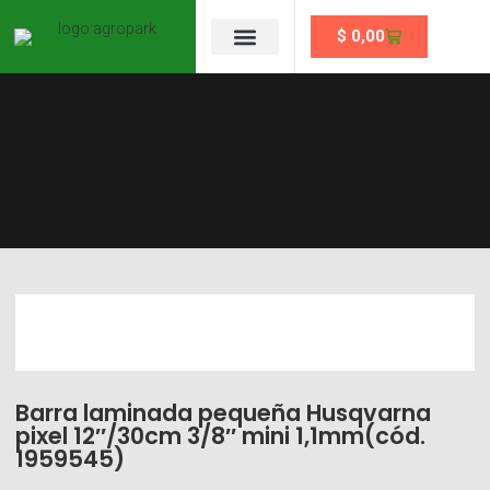
$
0,00
Se un partner
Barra laminada pequeña Husqvarna
pixel 12″/30cm 3/8″ mini 1,1mm(cód.
1959545)