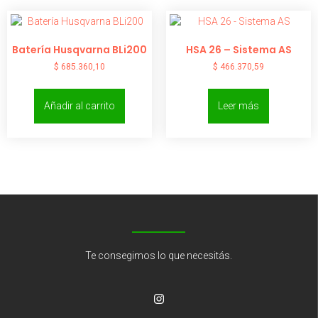
Batería Husqvarna BLi200
HSA 26 – Sistema AS
$
685.360,10
$
466.370,59
Añadir al carrito
Leer más
Te consegimos lo que necesitás.