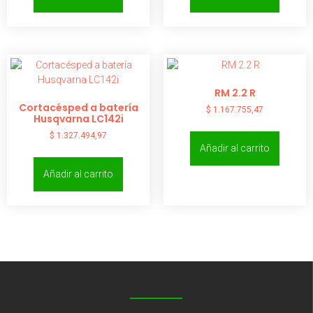
RM 2.2 R
Cortacésped a batería
$
1.167.755,47
Husqvarna LC142i
$
1.327.494,97
Añadir al carrito
Añadir al carrito