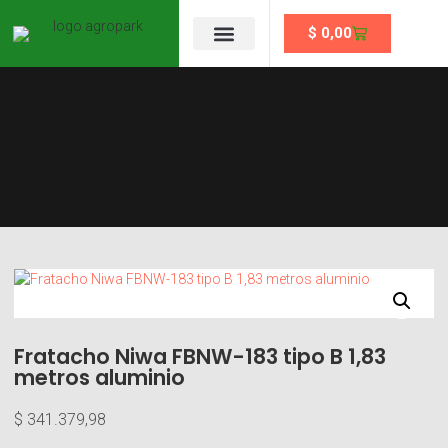
$
0,00
Se un partner
Fratacho Niwa FBNW-183 tipo B 1,83
metros aluminio
$
341.379,98