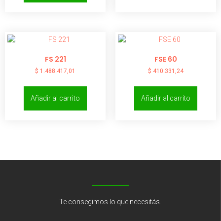
FS 221
FSE 60
$
1.488.417,01
$
410.331,24
Añadir al carrito
Añadir al carrito
Te consegimos lo que necesitás.