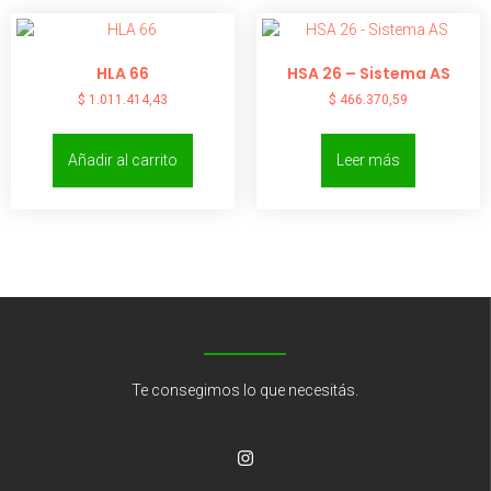
HLA 66
HSA 26 – Sistema AS
$
1.011.414,43
$
466.370,59
Añadir al carrito
Leer más
Te consegimos lo que necesitás.