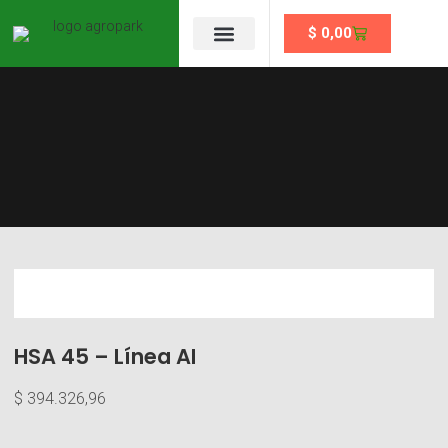
$
0,00
Se un partner
HSA 45 – Línea AI
$
394.326,96