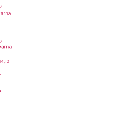
o
varna
14,10
r
o