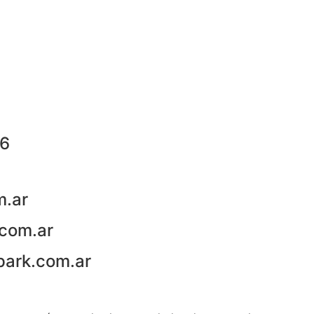
76
m.ar
com.ar
park.com.ar