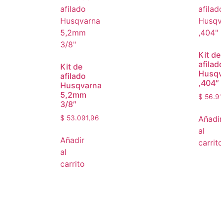
Kit de
afilad
Kit de
Husq
afilado
,404″
Husqvarna
5,2mm
$
56.9
3/8″
Añadi
$
53.091,96
al
Añadir
carrit
al
carrito