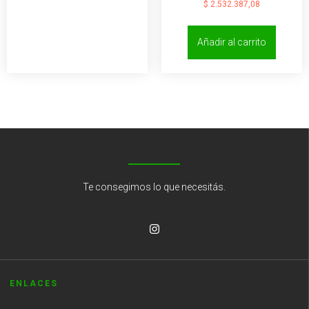
$
2.532.387,08
Añadir al carrito
Te consegimos lo que necesitás.
ENLACES