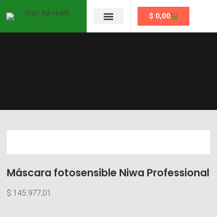
$
0,00
Se un partner
Máscara fotosensible Niwa Professional
$
145.977,01