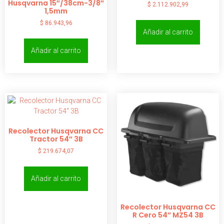
Husqvarna 15″/38cm-3/8″
$
2.112.902,99
1,5mm
$
86.943,96
Añadir al carrito
Añadir al carrito
Recolector Husqvarna CC
Tractor 54″ 3B
$
219.674,07
Añadir al carrito
Recolector Husqvarna CC
R Cero 54″ MZ54 3B