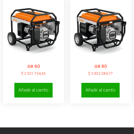
GR 60
GR 80
$
2.921.734,65
$
3.852.084,77
Añadir al carrito
Añadir al carrito