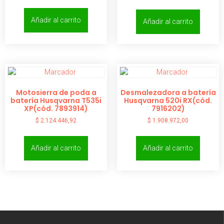
Añadir al carrito
Añadir al carrito
Motosierra de poda a
Desmalezadora a batería
batería Husqvarna T535i
Husqvarna 520i RX(cód.
XP(cód. 7893914)
7916202)
$
2.124.446,92
$
1.908.972,00
Añadir al carrito
Añadir al carrito