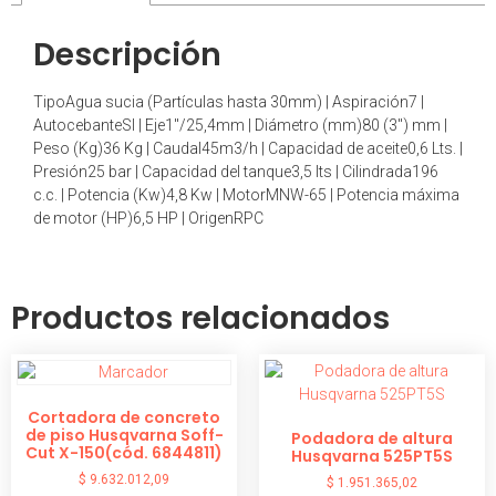
Descripción
TipoAgua sucia (Partículas hasta 30mm) | Aspiración7 |
AutocebanteSI | Eje1″/25,4mm | Diámetro (mm)80 (3″) mm |
Peso (Kg)36 Kg | Caudal45m3/h | Capacidad de aceite0,6 Lts. |
Presión25 bar | Capacidad del tanque3,5 lts | Cilindrada196
c.c. | Potencia (Kw)4,8 Kw | MotorMNW-65 | Potencia máxima
de motor (HP)6,5 HP | OrigenRPC
Productos relacionados
Cortadora de concreto
de piso Husqvarna Soff-
Podadora de altura
Cut X-150(cód. 6844811)
Husqvarna 525PT5S
$
9.632.012,09
$
1.951.365,02