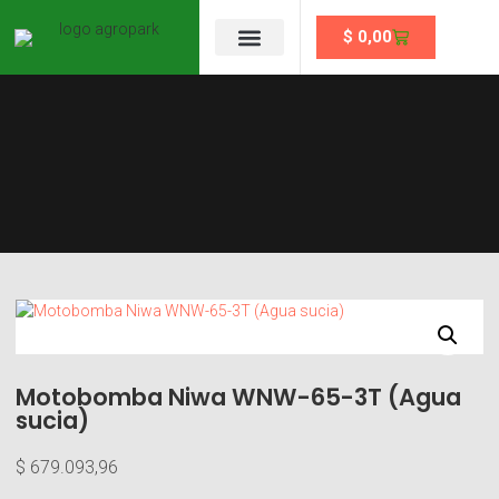
$
0,00
Se un partner
Motobomba Niwa WNW-65-3T (Agua
sucia)
$
679.093,96