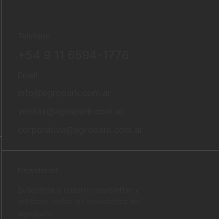
Telefono
+54 9 11 6594-1776
Email
info@agropark.com.ar
ventas@agropark.com.ar
corporativa@agropark.com.ar
Newsletter
Suscribite a nuestro newsletter y
entérate todas las novedades de
agropark.