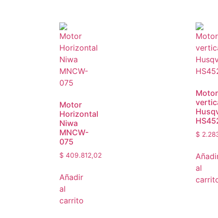
Motor
vertic
Motor
Husq
Horizontal
HS45
Niwa
MNCW-
$
2.28
075
Añadi
$
409.812,02
al
Añadir
carrit
al
carrito