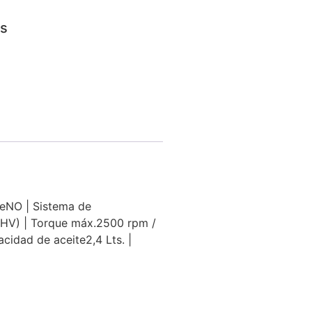
os
leNO | Sistema de
(OHV) | Torque máx.2500 rpm /
cidad de aceite2,4 Lts. |