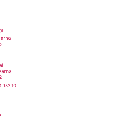
al
varna
2
3.983,10
r
o