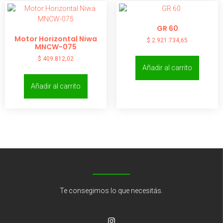
GR 60
Motor Horizontal Niwa
$
2.921.734,65
MNCW-075
$
409.812,02
Añadir al carrito
Añadir al carrito
Te consegimos lo que necesitás.