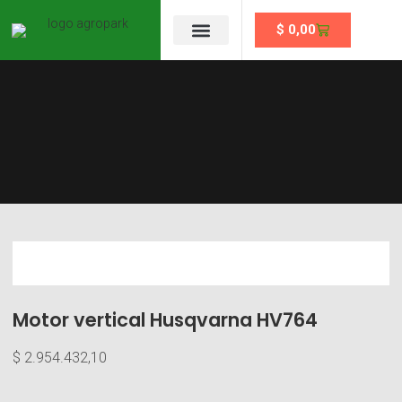
$
0,00
Se un partner
Motor vertical Husqvarna HV764
$
2.954.432,10