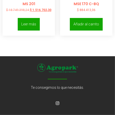
MS 201
MSE 170 C-BQ
$
18.749.398,24
$
1.516.702,30
$
884.413,06
Leer más
Añadir al carrito
Te consegimos lo que necesitás.