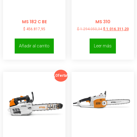
MS 182 C BE
MS 310
$
456.817,95
$
1.294.050,34
$
1.016.311,20
Añadir al carrito
Leer más
¡Oferta!