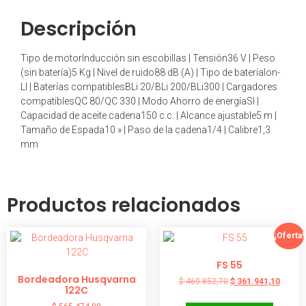
Descripción
Tipo de motorInducción sin escobillas | Tensión36 V | Peso
(sin batería)5 Kg | Nivel de ruido88 dB (A) | Tipo de bateríaIon-
LI | Baterías compatiblesBLi 20/BLi 200/BLi300 | Cargadores
compatiblesQC 80/QC 330 | Modo Ahorro de energíaSI |
Capacidad de aceite cadena150 c.c. | Alcance ajustable5 m |
Tamaño de Espada10 » | Paso de la cadena1/4 | Calibre1,3
mm
Productos relacionados
¡Oferta!
FS 55
Bordeadora Husqvarna
$
460.852,70
$
361.941,10
122C