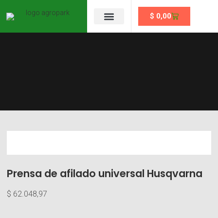
$
0,00
Se un partner
Prensa de afilado universal Husqvarna
$
62.048,97