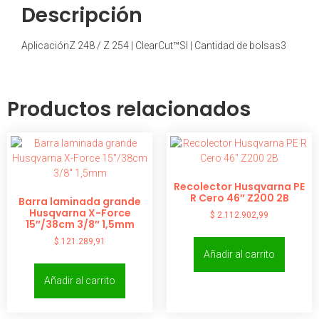
Descripción
AplicaciónZ 248 / Z 254 | ClearCut™SI | Cantidad de bolsas3
Productos relacionados
Recolector Husqvarna PE
R Cero 46″ Z200 2B
Barra laminada grande
Husqvarna X-Force
$
2.112.902,99
15″/38cm 3/8″ 1,5mm
$
121.289,91
Añadir al carrito
Añadir al carrito