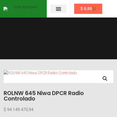
$
0,00
Se un partner
ROLNW 645 Niwa DPCR Radio
Controlado
$
94.149.470,94