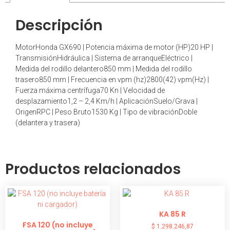
Descripción
MotorHonda GX690 | Potencia máxima de motor (HP)20 HP |
TransmisiónHidráulica | Sistema de arranqueEléctrico |
Medida del rodillo delantero850 mm | Medida del rodillo
trasero850 mm | Frecuencia en vpm (hz)2800(42) vpm(Hz) |
Fuerza máxima centrífuga70 Kn | Velocidad de
desplazamiento1,2 – 2,4 Km/h | AplicaciónSuelo/Grava |
OrigenRPC | Peso Bruto1530 Kg | Tipo de vibraciónDoble
(delantera y trasera)
Productos relacionados
KA 85 R
FSA 120 (no incluye
$
1.298.246,87