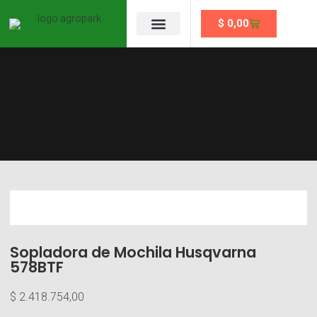
$
0,00
Se un partner
Sopladora de Mochila Husqvarna
578BTF
$
2.418.754,00