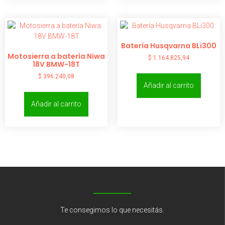
Batería Husqvarna BLi300
Motosierra a batería Niwa
$
1.164.825,94
18V BMW-18T
$
396.240,08
Añadir al carrito
Añadir al carrito
Te consegimos lo que necesitás.