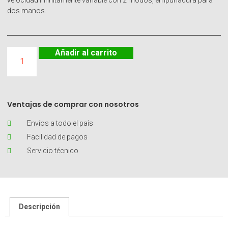
velocidad infinitamente variable con 2 modos, empuñadura para
dos manos.
Añadir al carrito
Ventajas de comprar con nosotros
Envíos a todo el país
Facilidad de pagos
Servicio técnico
Descripción