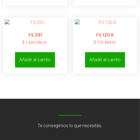
FS 291
FS 120 R
$
1.620.396,51
$
776.384,01
Añadir al carrito
Añadir al carrito
Te consegimos lo que necesitás.