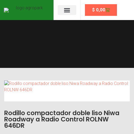
$
0,00
Se un partner
Rodillo compactador doble liso Niwa
Roadway a Radio Control ROLNW
646DR