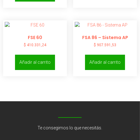
FSE 60
FSA 86 – Sistema AP
$
410.331,24
$
907.591,53
Añadir al carrito
Añadir al carrito
Te consegimos lo que necesitás.